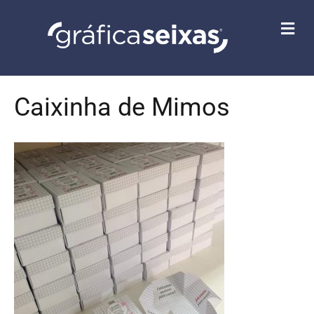
M
E
N
U
Caixinha de Mimos