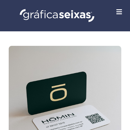
M
E
N
U