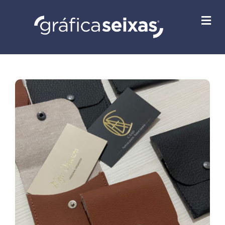
M
E
N
U