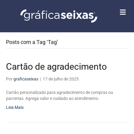
M
E
N
U
Posts com a Tag ‘Tag’
Cartão de agradecimento
Por
graficaseixas
|
17 de julho de 2025
Cartão personalizado para agradecimento de compras ou
parcerias. Agrega valor e cuidado ao atendimento.
Leia Mais