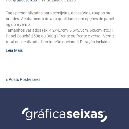
Por
graficaseixas
|
17 de julho de 2025
Tags personalizadas para semijoias, acessórios, roupas ou
brindes. Acabamento de alta qualidade com opções de papel
rígido e verniz.
Tamanhos variados (ex: 4,2×4,7cm, 5,5×5,5cm, 6x6cm, etc.) |
Papel Couchê 250g ou 300g | Frente ou frente e verso | Verniz
total ou localizado | Laminação opcional | Furação incluída
Leia Mais
« Posts Posteriores