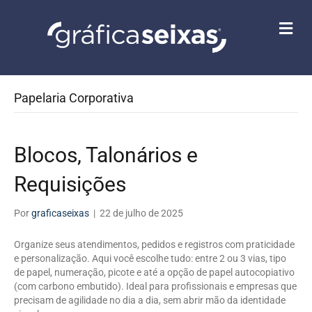
M
E
N
U
Papelaria Corporativa
Blocos, Talonários e
Requisições
Por
graficaseixas
|
22 de julho de 2025
Organize seus atendimentos, pedidos e registros com praticidade
e personalização. Aqui você escolhe tudo: entre 2 ou 3 vias, tipo
de papel, numeração, picote e até a opção de papel autocopiativo
(com carbono embutido). Ideal para profissionais e empresas que
precisam de agilidade no dia a dia, sem abrir mão da identidade