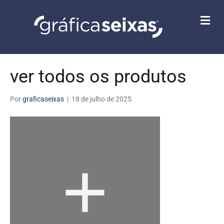
M
E
N
U
ver todos os produtos
Por
graficaseixas
|
18 de julho de 2025