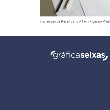
Impressão de Receituário A4 em Ribeirão Pret