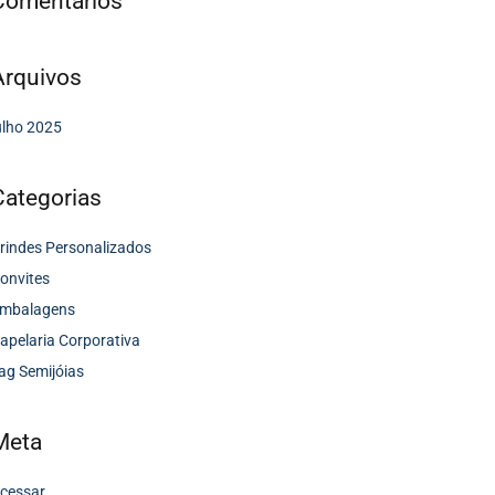
Comentários
Arquivos
ulho 2025
Categorias
rindes Personalizados
onvites
mbalagens
apelaria Corporativa
ag Semijóias
Meta
cessar