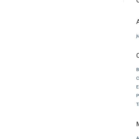
j
B
C
E
P
T
A