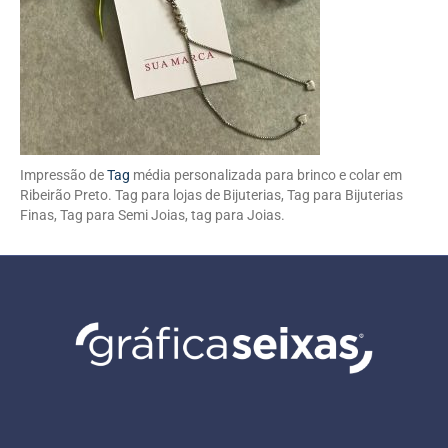
Impressão de
Tag
média personalizada para brinco e colar em
Ribeirão Preto. Tag para lojas de Bijuterias, Tag para Bijuterias
Finas, Tag para Semi Joias, tag para Joias.